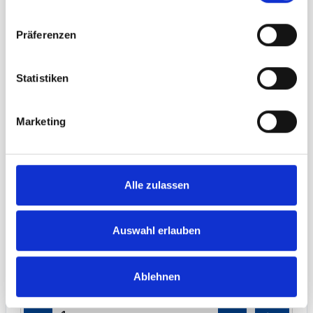
−
+
Präferenzen
CUBE-Frame Grundverbinder 180 Grad
Statistiken
19,90 € **
Art.-Nr. 9827124
Marketing
Alle zulassen
Auswahl erlauben
2x Grundverbinder 180 Grad um zwei CUBE-
Frame Rahmensysteme miteinander zu
verbinden.
Ablehnen