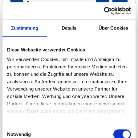
−
+
CUBE-Frame Grundverbinder 135 Grad
Zustimmung
Details
Über Cookies
19,90 € **
Art.-Nr. 9827123
Diese Webseite verwendet Cookies
Wir verwenden Cookies, um Inhalte und Anzeigen zu
personalisieren, Funktionen für soziale Medien anbieten
zu können und die Zugriffe auf unsere Website zu
analysieren. Außerdem geben wir Informationen zu Ihrer
Verwendung unserer Website an unsere Partner für
soziale Medien, Werbung und Analysen weiter. Unsere
Partner führen diese Informationen möglicherweise mit
2x Grundverbinder 135 Grad um zwei CUBE-
weiteren Daten zusammen, die Sie ihnen bereitgestellt
Frame Rahmensysteme miteinander zu
haben oder die sie im Rahmen Ihrer Nutzung der Dienste
verbinden.
gesammelt haben.
Einwilligungsauswahl
Notwendig