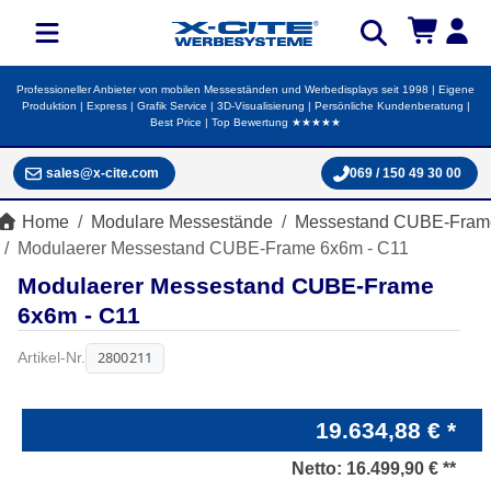
Professioneller Anbieter von mobilen Messeständen und Werbedisplays seit 1998 | Eigene
Produktion | Express | Grafik Service | 3D-Visualisierung | Persönliche Kundenberatung |
Best Price | Top Bewertung ★★★★★
sales@x-cite.com
069 / 150 49 30 00
Home
Modulare Messestände
Messestand CUBE-Fram
Modulaerer Messestand CUBE-Frame 6x6m - C11
Modulaerer Messestand CUBE-Frame
6x6m - C11
2800211
Artikel-Nr.
19.634,88 € *
Netto:
16.499,90 € **