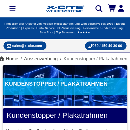
Professioneller Anbieter von mobilen Messeständen und Werbedisplays seit 1998 | Eigene
Produktion | Express | Grafik Service | 3D-Visualisierung | Persönliche Kundenberatung |
Best Price | Top Bewertung ★★★★★
sales@x-cite.com
069 / 150 49 30 00
Home
Aussenwerbung
Kundenstopper / Plakatrahmen
KUNDENSTOPPER / PLAKATRAHMEN
Kundenstopper / Plakatrahmen