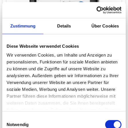
Zustimmung
Details
Über Cookies
Diese Webseite verwendet Cookies
Wir verwenden Cookies, um Inhalte und Anzeigen zu
personalisieren, Funktionen für soziale Medien anbieten
zu können und die Zugriffe auf unsere Website zu
analysieren. Außerdem geben wir Informationen zu Ihrer
Netto ab:
Verwendung unserer Website an unsere Partner für
ab 112,93 € *
94,90 € **
soziale Medien, Werbung und Analysen weiter. Unsere
Partner führen diese Informationen möglicherweise mit
weiteren Daten zusammen, die Sie ihnen bereitgestellt
Schaukasten Classic 2xA4, anthrazit
haben oder die sie im Rahmen Ihrer Nutzung der Dienste
gesammelt haben.
Einwilligungsauswahl
Notwendig