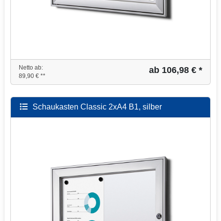
Netto ab:
ab 106,98 € *
89,90 € **
Schaukasten Classic 2xA4 B1, silber