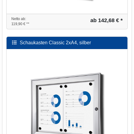
Netto ab:
ab 142,68 € *
119,90 € **
Schaukasten Classic 2xA4, silber