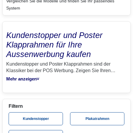
Vergleichen Sie die Modelle und finden Sie Ihr passendes
System
Kundenstopper und Poster
Klapprahmen für Ihre
Aussenwerbung kaufen
Kundenstopper und Poster Klapprahmen sind der
Klassiker bei der POS Werbung. Zeigen Sie Ihren
Kunden Ihre Marke, gehen Sie nicht unter. Wir bedrucken
Mehr anzeigen
>
Kundenstopper und Poster Klapprahmen individuell nach
Ihren vorgaben, sie können bei uns Werbefahnen und
Beachflags bequem online kaufen.
Filtern
Kundenstopper
Plakatrahmen