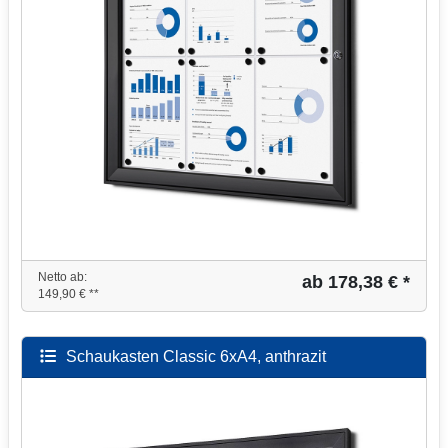
Netto ab:
ab 178,38 € *
149,90 € **
Schaukasten Classic 6xA4, anthrazit