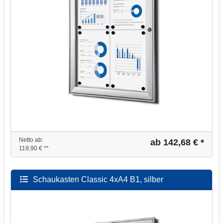
Netto ab:
ab 142,68 € *
119,90 € **
Schaukasten Classic 4xA4 B1, silber