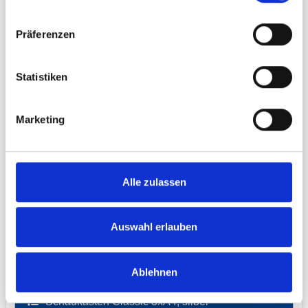
Präferenzen
Statistiken
Marketing
Alle zulassen
Auswahl erlauben
Netto ab:
ab 130,78 € *
109,90 € **
Ablehnen
Schaukasten Classic 3xA4, silber