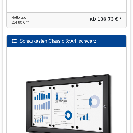
Netto ab:
ab 136,73 € *
114,90 € **
Schaukasten Classic 3xA4, schwarz