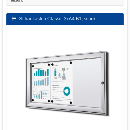
99,90 € **
Schaukasten Classic 3xA4 B1, silber