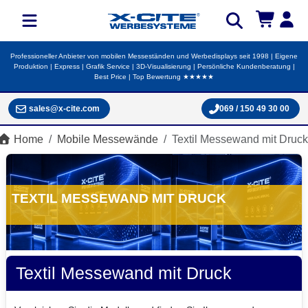
Professioneller Anbieter von mobilen Messeständen und Werbedisplays seit 1998 | Eigene
Produktion | Express | Grafik Service | 3D-Visualisierung | Persönliche Kundenberatung |
Best Price | Top Bewertung ★★★★★
sales@x-cite.com
069 / 150 49 30 00
Home
Mobile Messewände
Textil Messewand mit Druck
TEXTIL MESSEWAND MIT DRUCK
Textil Messewand mit Druck