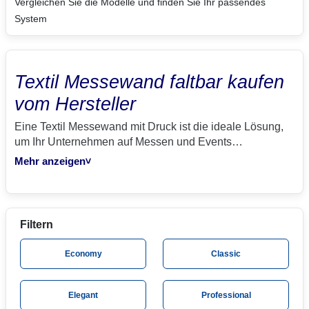
Vergleichen Sie die Modelle und finden Sie Ihr passendes
System
Textil Messewand faltbar kaufen
vom Hersteller
Eine Textil Messewand mit Druck ist die ideale Lösung,
um Ihr Unternehmen auf Messen und Events
aufmerksamkeitsstark zu präsentieren. Textil Messewand
Mehr anzeigen
>
- ein System viele Namen: Sponsorenwand, Werbewand
etc. Unsere Textil Messewände sind stets B1 zertifiziert.
Gerne übernimmt unsere
Grafikabteilung
die Gestaltung
der Textil Messewand. Die Textil Messewand
Filtern
Bedruckung wird hochwertig mit einem
Thermosublimationsdrucker oder UV-Drucker produziert.
Economy
Classic
Die Textil Messewand können Sie online
zusammenstellen und perfekt auf Ihre Werbeaktion
anpassen. Bei einer dringenden Textil Messewand
Elegant
Professional
Express Lieferung, steht Ihnen unsere Express-Hotline