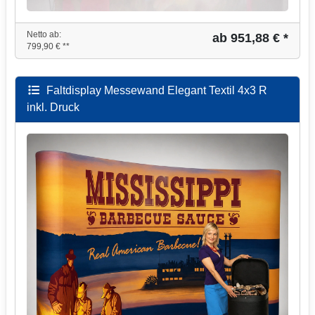
Netto ab:
ab 951,88 € *
799,90 € **
Faltdisplay Messewand Elegant Textil 4x3 R
inkl. Druck