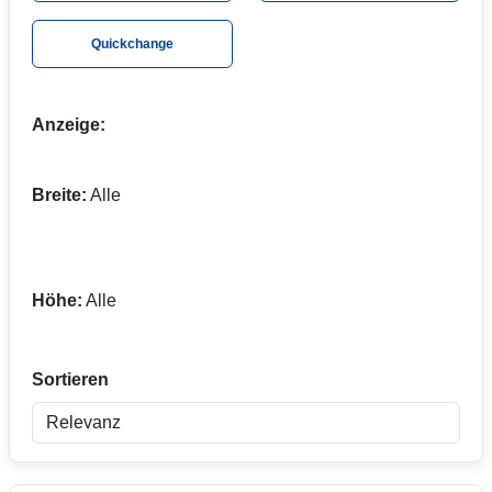
069 - 150 49 30 14
gerne zur Verfügung. Darüber hinaus
Quickchange
erhalten Sie einen Nachdruck und Ersatzdrucke für Ihre
Textil Messewand – auf Wunsch auch im Express- oder
Overnight-Service.
Anzeige:
Breite:
Alle
Höhe:
Alle
Sortieren