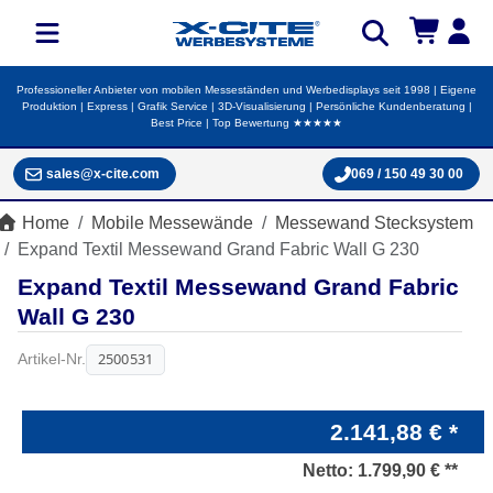
Professioneller Anbieter von mobilen Messeständen und Werbedisplays seit 1998 | Eigene
Produktion | Express | Grafik Service | 3D-Visualisierung | Persönliche Kundenberatung |
Best Price | Top Bewertung ★★★★★
sales@x-cite.com
069 / 150 49 30 00
Home
Mobile Messewände
Messewand Stecksystem
Expand Textil Messewand Grand Fabric Wall G 230
Expand Textil Messewand Grand Fabric
Wall G 230
2500531
Artikel-Nr.
2.141,88 € *
Netto:
1.799,90 € **