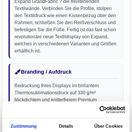
Expand GrandFabric ? die freistehenden
Textilwände. Verbinden Sie die Profile, stülpen
den Textildruck wie einen Kissenbezug über den
Rahmen, schließen Sie den Reißverschluss und
befestigen Sie die Füße. Fertig ist das fast schon
revolutionäre neue Textildisplay von Expand,
welches in verschiedenen Varianten und Größen
erhältlich ist.
Branding / Aufdruck
Bedruckung Ihres Displays im brillantem
Thermosublimationsdruck auf 330 g/m²
blickdichtem und knitterfreiem Premium
Dekostoff. Waschbar bis 30°C, UV beständig,
kratzfest und B1 schwer entflammbar.
Zustimmung
Details
Über Cookies