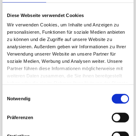
Technische Daten
Diese Webseite verwendet Cookies
Sichtmaß 240 x 232 cm (HxBxL)
Aufbaumaß 240 x 237 x 57 cm (HxBxL)
Wir verwenden Cookies, um Inhalte und Anzeigen zu
Gewicht inkl. Grafik: 25,2 kg
personalisieren, Funktionen für soziale Medien anbieten
Material: Aluminium-Rahmenkonstruktion,
zu können und die Zugriffe auf unsere Website zu
Stofftrolley
analysieren. Außerdem geben wir Informationen zu Ihrer
Verwendung unserer Website an unsere Partner für
soziale Medien, Werbung und Analysen weiter. Unsere
Grafik und Design
Partner führen diese Informationen möglicherweise mit
weiteren Daten zusammen, die Sie ihnen bereitgestellt
Gern übernimmt unsere Grafikabteilung die
haben oder die sie im Rahmen Ihrer Nutzung der Dienste
Gestaltung Ihres Faltdisplays Expand Grand
gesammelt haben.
Einwilligungsauswahl
Fabric Wall G 230 zum Pauschalpreis von 199,-
Notwendig
EUR. Für sonstige grafische Arbeiten berechnen
wir 69,00 EUR pro Stunde.
[Mehr].
Präferenzen
Anwendungsbereich