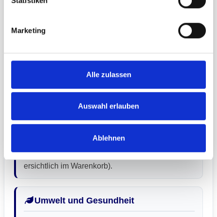
Statistiken
Das Faltdisplay Expand Grand Fabric Wall G 230
ist Ihr perfekter Partner für höchste Ansprüche im
Marketing
Indoor- und Outdoor Bereich. Robustheit und
schneller Auf- und Abbau stehen im Vordergrund,
z.B. bei Promotionaktionen, Hausmessen,
Alle zulassen
Events, etc.
Auswahl erlauben
Lieferzeit
Lieferzeit ab Druckfreigabe ca.: 9 Werktage
Ablehnen
Express-Produktion sowie Express-Versand
gegen Aufpreis möglich (Preise und Zeiten
ersichtlich im Warenkorb).
Umwelt und Gesundheit