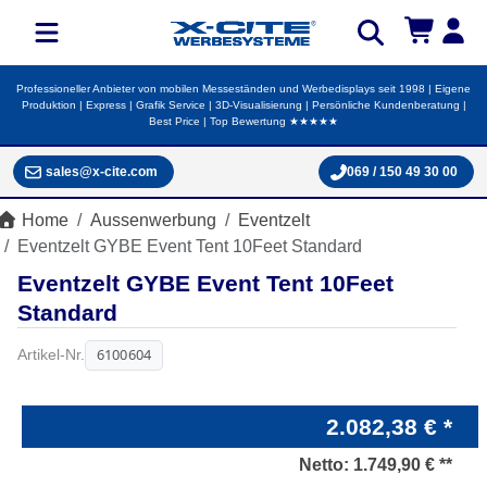
Professioneller Anbieter von mobilen Messeständen und Werbedisplays seit 1998 | Eigene
Produktion | Express | Grafik Service | 3D-Visualisierung | Persönliche Kundenberatung |
Best Price | Top Bewertung ★★★★★
sales@x-cite.com
069 / 150 49 30 00
Home
Aussenwerbung
Eventzelt
Eventzelt GYBE Event Tent 10Feet Standard
Eventzelt GYBE Event Tent 10Feet
Standard
6100604
Artikel-Nr.
2.082,38 € *
Netto:
1.749,90 € **