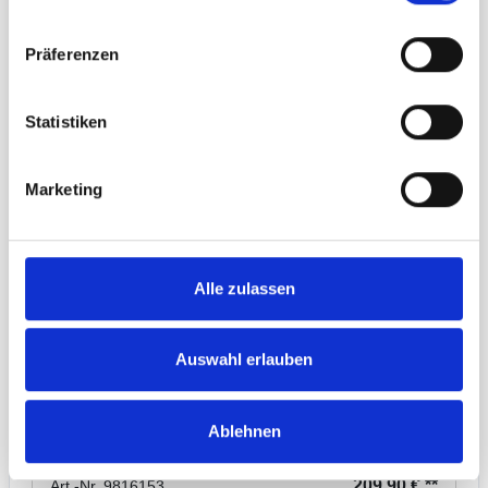
449,90 € **
Art.-Nr. 9816152
Präferenzen
Statistiken
Marketing
10,5m² Thermosublimationsdruck für die Säulen
des GYBE Event Tent 10Feet.
Alle zulassen
−
+
Auswahl erlauben
GYBE Komplettdruck (Seitenwand V1) für Event Tent
Ablehnen
10Feet
209,90 € **
Art.-Nr. 9816153