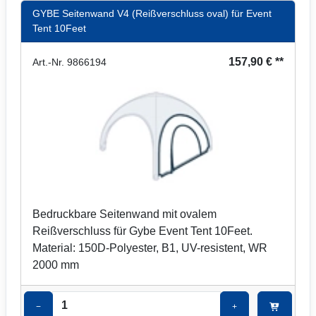
GYBE Seitenwand V4 (Reißverschluss oval) für Event
Tent 10Feet
157,90 € **
Art.-Nr. 9866194
Bedruckbare Seitenwand mit ovalem
Reißverschluss für Gybe Event Tent 10Feet.
Material: 150D-Polyester, B1, UV-resistent, WR
2000 mm
−
+