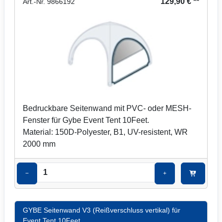
129,90 € **
Art.-Nr. 9866192
Bedruckbare Seitenwand mit PVC- oder MESH-
Fenster für Gybe Event Tent 10Feet.
Material: 150D-Polyester, B1, UV-resistent, WR
2000 mm
−
+
GYBE Seitenwand V3 (Reißverschluss vertikal) für
Event Tent 10Feet