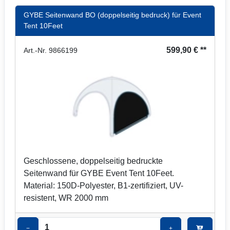
GYBE Seitenwand BO (doppelseitig bedruck) für Event
Tent 10Feet
599,90 € **
Art.-Nr. 9866199
Geschlossene, doppelseitig bedruckte
Seitenwand für GYBE Event Tent 10Feet.
Material: 150D-Polyester, B1-zertifiziert, UV-
resistent, WR 2000 mm
−
+