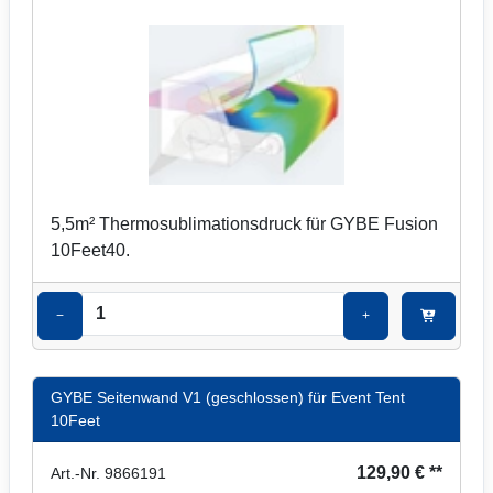
5,5m² Thermosublimationsdruck für GYBE Fusion
10Feet40.
−
+
GYBE Seitenwand V1 (geschlossen) für Event Tent
10Feet
129,90 € **
Art.-Nr. 9866191