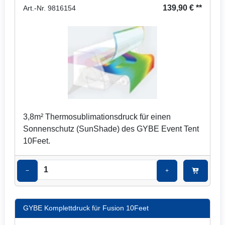
139,90 € **
Art.-Nr. 9816154
3,8m² Thermosublimationsdruck für einen
Sonnenschutz (SunShade) des GYBE Event Tent
10Feet.
−
+
GYBE Komplettdruck für Fusion 10Feet