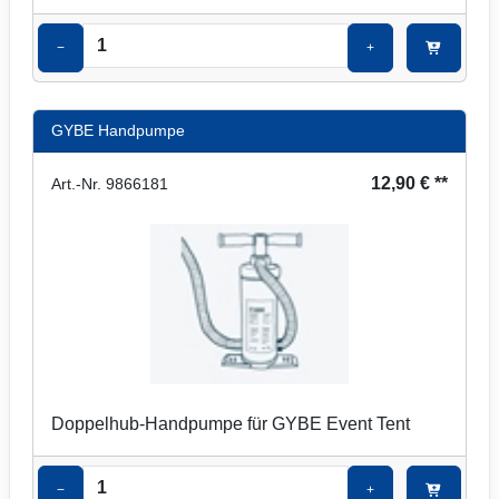
−
+
GYBE Handpumpe
12,90 € **
Art.-Nr. 9866181
Doppelhub-Handpumpe für GYBE Event Tent
−
+