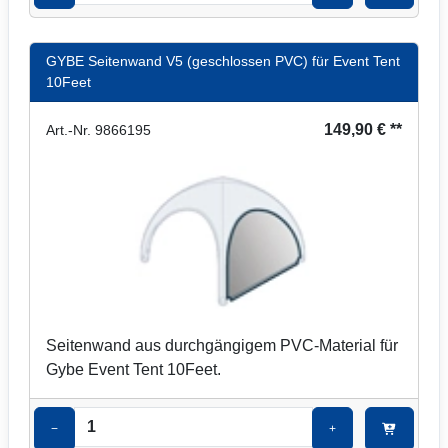
GYBE Seitenwand V5 (geschlossen PVC) für Event Tent
10Feet
149,90 € **
Art.-Nr. 9866195
Seitenwand aus durchgängigem PVC-Material für
Gybe Event Tent 10Feet.
−
+