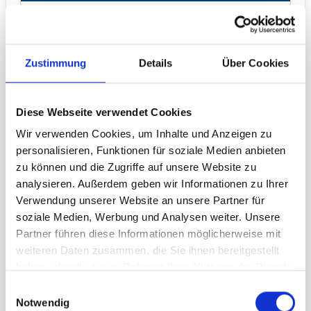
399,90 € **
Art.-Nr. 9816151
Zustimmung
Details
Über Cookies
Diese Webseite verwendet Cookies
Wir verwenden Cookies, um Inhalte und Anzeigen zu
personalisieren, Funktionen für soziale Medien anbieten
zu können und die Zugriffe auf unsere Website zu
8,5m² Thermosublimationsdruck für das Dach des
analysieren. Außerdem geben wir Informationen zu Ihrer
GYBE Event Tent 10Feet.
Verwendung unserer Website an unsere Partner für
soziale Medien, Werbung und Analysen weiter. Unsere
−
+
Partner führen diese Informationen möglicherweise mit
weiteren Daten zusammen, die Sie ihnen bereitgestellt
haben oder die sie im Rahmen Ihrer Nutzung der Dienste
GYBE Komplettdruck (Säule) für Event Tent 10Feet
gesammelt haben.
Einwilligungsauswahl
Notwendig