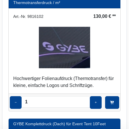
Thermotransferdruck / m²
130,00 € **
Art.-Nr. 9816102
Hochwertiger Folienaufdruck (Thermotransfer) für
kleine, einfache Logos und Schriftzüge.
−
+
GYBE Komplettdruck (Dach) für Event Tent 10Feet