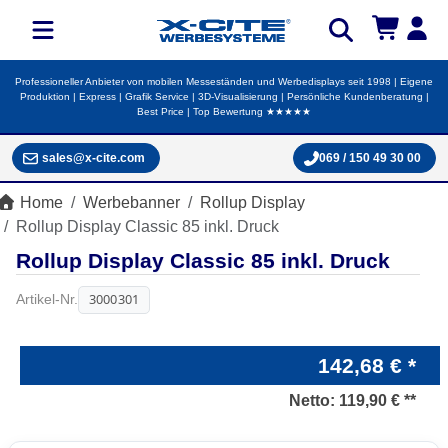
Professioneller Anbieter von mobilen Messeständen und Werbedisplays seit 1998 | Eigene
Produktion | Express | Grafik Service | 3D-Visualisierung | Persönliche Kundenberatung |
Best Price | Top Bewertung ★★★★★
sales@x-cite.com
069 / 150 49 30 00
Home
Werbebanner
Rollup Display
Rollup Display Classic 85 inkl. Druck
Rollup Display Classic 85 inkl. Druck
3000301
Artikel-Nr.
142,68 € *
Netto:
119,90 € **