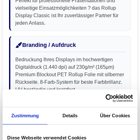
Perfekt für professionelle Präsentationen und
vielseitige Einsatzmöglichkeiten ? das Rollup
Display Classic ist Ihr zuverlässiger Partner für
jeden Anlass.
Branding / Aufdruck
Bedruckung Ihres Displays im hochwertigen
Digitaldruck (1.440 dpi) auf 230g/m² (165µm)
Premium Blockout PET Rollup Folie mit silberner
Rückseite. 8-Farb-System für beste Farbbrillanz.
UV beständig und kratzfest.
Technische Daten
Zustimmung
Details
Über Cookies
Sichtmaß 200 x 85 cm (HxBxL)
Packmaß 15 x 15 x 90 cm (HxBxL)
Diese Webseite verwendet Cookies