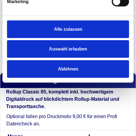
Marketing
Lieferzeit
Lieferzeit ab Druckfreigabe ca.: 7 Werktage
Alle zulassen
Express-Produktion sowie Express-Versand
gegen Aufpreis möglich (Preise und Zeiten
ersichtlich im Warenkorb).
Auswahl erlauben
Ablehnen
Preise und Mengen *
Rollup Classic 85, komplett inkl. hochwertigem
Digitaldruck auf blickdichtem Rollup-Material und
Transporttasche.
Optional fallen pro Druckmotiv 9,00 € für einen Profi
Datencheck an.