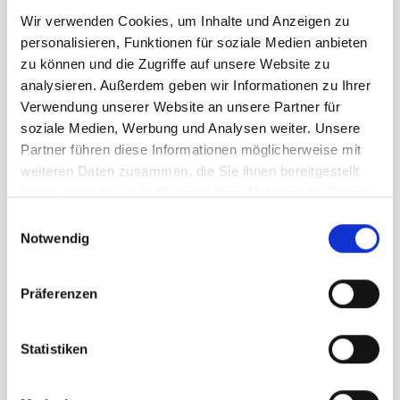
Gewicht inkl. Grafik: 4 kg
Wir verwenden Cookies, um Inhalte und Anzeigen zu
Material: eloxiertes Aluminium
personalisieren, Funktionen für soziale Medien anbieten
Farbe: silbergraue Kassette
zu können und die Zugriffe auf unsere Website zu
analysieren. Außerdem geben wir Informationen zu Ihrer
Verwendung unserer Website an unsere Partner für
Grafik und Design
soziale Medien, Werbung und Analysen weiter. Unsere
Partner führen diese Informationen möglicherweise mit
Gerne übernimmt unsere Grafikabteilung die
weiteren Daten zusammen, die Sie ihnen bereitgestellt
Gestaltung Ihres Rollup-Displays zum
haben oder die sie im Rahmen Ihrer Nutzung der Dienste
Pauschalpreis von 49,90 EUR. Weitere grafische
gesammelt haben.
Dienstleistungen und Preise finden Sie hier:
Einwilligungsauswahl
[Mehr].
Notwendig
Präferenzen
Anwendungsbereich
Promotions, Messen, Ausstellungen, Seminare,
Statistiken
Präsentationen.