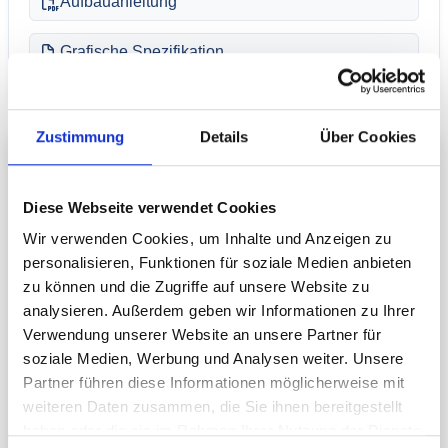
Aufbauanleitung
Grafische Spezifikation
Zustimmung
Details
Über Cookies
Beschreibung
Diese Webseite verwendet Cookies
Modernes Messedisplay Messestand-Konzept auf
Wir verwenden Cookies, um Inhalte und Anzeigen zu
3m x 5m mit integriertem Stauraum und
personalisieren, Funktionen für soziale Medien anbieten
Flachbildschirm für die Produktkommunikation.
zu können und die Zugriffe auf unsere Website zu
Regale und Prospektständer bieten Platz für
analysieren. Außerdem geben wir Informationen zu Ihrer
gedrucktes Infomaterial, am repräsentativen
Verwendung unserer Website an unsere Partner für
Counter können Sie Ihre Kunden in Empfang
soziale Medien, Werbung und Analysen weiter. Unsere
nehmen und ausführlich beraten.
Partner führen diese Informationen möglicherweise mit
weiteren Daten zusammen, die Sie ihnen bereitgestellt
haben oder die sie im Rahmen Ihrer Nutzung der Dienste
Technische Daten