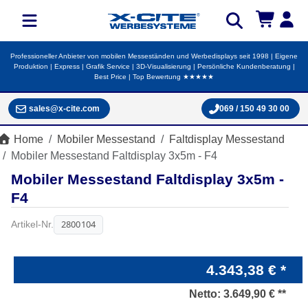
Professioneller Anbieter von mobilen Messeständen und Werbedisplays seit 1998 | Eigene
Produktion | Express | Grafik Service | 3D-Visualisierung | Persönliche Kundenberatung |
Best Price | Top Bewertung ★★★★★
sales@x-cite.com
069 / 150 49 30 00
Home
Mobiler Messestand
Faltdisplay Messestand
Mobiler Messestand Faltdisplay 3x5m - F4
Mobiler Messestand Faltdisplay 3x5m -
F4
2800104
Artikel-Nr.
4.343,38 € *
Netto:
3.649,90 € **