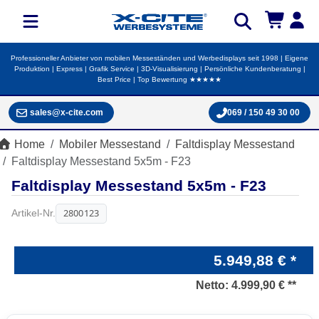
Professioneller Anbieter von mobilen Messeständen und Werbedisplays seit 1998 | Eigene
Produktion | Express | Grafik Service | 3D-Visualisierung | Persönliche Kundenberatung |
Best Price | Top Bewertung ★★★★★
sales@x-cite.com
069 / 150 49 30 00
Home
Mobiler Messestand
Faltdisplay Messestand
Faltdisplay Messestand 5x5m - F23
Faltdisplay Messestand 5x5m - F23
2800123
Artikel-Nr.
5.949,88 € *
Netto:
4.999,90 € **