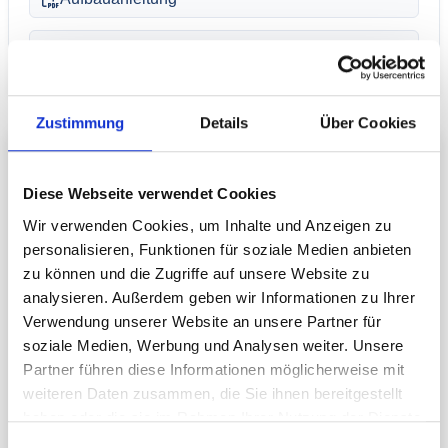
Grafische Spezifikation
Zustimmung
Details
Über Cookies
Beschreibung
Diese Webseite verwendet Cookies
Innovativer Messedisplay Messestand auf 5x5m
Wir verwenden Cookies, um Inhalte und Anzeigen zu
mit klar definierten Informations-/ Empfangs- und
personalisieren, Funktionen für soziale Medien anbieten
Gesprächsbereichen. Der Deckenhänger bietet
zu können und die Zugriffe auf unsere Website zu
eine weithin sichtbare Werbefläche.
analysieren. Außerdem geben wir Informationen zu Ihrer
Verwendung unserer Website an unsere Partner für
soziale Medien, Werbung und Analysen weiter. Unsere
Technische Daten
Partner führen diese Informationen möglicherweise mit
weiteren Daten zusammen, die Sie ihnen bereitgestellt
Gewicht inkl. Grafik: 144,5 kg
haben oder die sie im Rahmen Ihrer Nutzung der Dienste
Die gesamte Ausstattung läßt sich leicht mit
gesammelt haben.
Einwilligungsauswahl