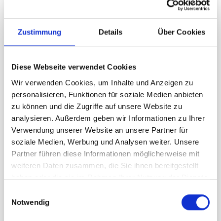
Digitaldruck (1.440 dpi) auf 420g/m² (360µm)
Premium Blockout Popup-Material inkl. 100µm
Schutzlaminat. 8-Farb-System für beste
Zustimmung
Details
Über Cookies
Farbbrillanz. B1 zertifiziert nach DIN 4102
(schwer entflammbar).
Diese Webseite verwendet Cookies
Wir verwenden Cookies, um Inhalte und Anzeigen zu
Umwelt und Gesundheit
personalisieren, Funktionen für soziale Medien anbieten
zu können und die Zugriffe auf unsere Website zu
analysieren. Außerdem geben wir Informationen zu Ihrer
Verwendung unserer Website an unsere Partner für
soziale Medien, Werbung und Analysen weiter. Unsere
Partner führen diese Informationen möglicherweise mit
Wir benutzen zum Druck geruchsneutrale HP
weiteren Daten zusammen, die Sie ihnen bereitgestellt
Latextinten auf Wasserbasis und Epson
haben oder die sie im Rahmen Ihrer Nutzung der Dienste
UltraChrome GS2 Tinten, die geruchlos, nickelfrei
gesammelt haben.
und frei von PFOS und PFOA Lösemitteln sind.
Einwilligungsauswahl
Weiter verwenden wir Schadstoff geprüfte textile
Notwendig
Druckmedien.