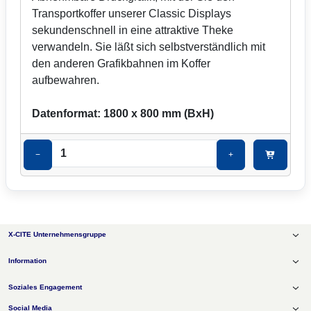
Transportkoffer unserer Classic Displays
sekundenschnell in eine attraktive Theke
verwandeln. Sie läßt sich selbstverständlich mit
den anderen Grafikbahnen im Koffer
aufbewahren.
Datenformat: 1800 x 800 mm (BxH)
−
+
X-CITE Unternehmensgruppe
X-CITE Messebau
Information
X-CITE Promotion & Event
X-CITE Digital Signage
Produktsuche
X-CITE Textilspannrahmen
Soziales Engagement
Howtos
X-CITE Group
Impressum
X-CITE Energieberatung
Social Media
Referenzen