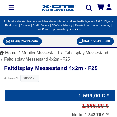
Professioneller Anbieter von mobilen Messeständen und Werbedisplays seit 1998 | Eigene
Produktion | Express | Grafik Service | 3D-Visualisierung | Persönliche Kundenberatung |
Best Price | Top Bewertung ★★★★★
sales@x-cite.com
069 / 150 49 30 00
Home
Mobiler Messestand
Faltdisplay Messestand
Faltdisplay Messestand 4x2m - F25
Faltdisplay Messestand 4x2m - F25
2800125
Artikel-Nr.
1.599,00 € *
1.665,88 €
Netto:
1.343,70 € **