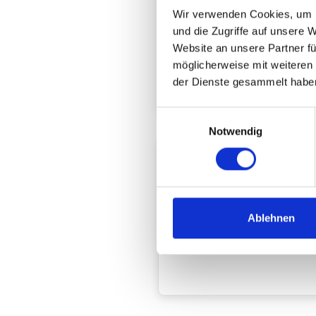
Wir verwenden Cookies, um I
und die Zugriffe auf unsere 
Anwendungsberei
Website an unsere Partner fü
möglicherweise mit weiteren
Outdoor, -40°C bis +60°C
der Dienste gesammelt habe
Einwilligungsauswahl
Notwendig
Preise und Mengen *
Display Aussenbreich Peerless-
Menge
Ablehnen
Preise