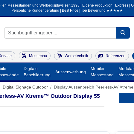
ilen Messeständen und Werbedisplays seit 1998 | Eigene Produktion | Express | Gra
Persönliche Kundenberatung | Best Price | Top Bewertung ★★★★★
Service
Messebau
Werbetechnik
Referenzen
ile
Digitale
Mobiler
Modular
Aussenwerbung
ssewände
Beschilderung
Messestand
Messes
Digital Signage Outdoor
Display Aussenbreich Peerless-AV Xtreme
erless-AV Xtreme™ Outdoor Display 55