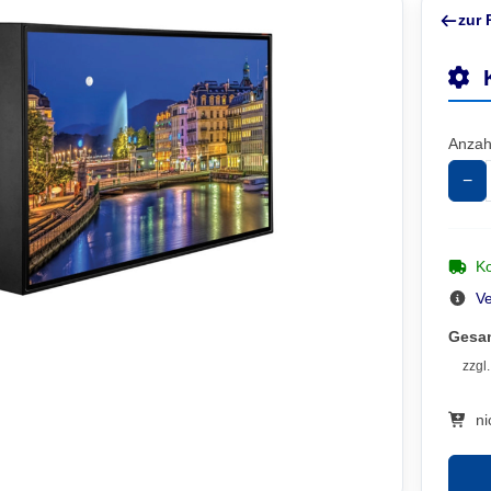
zur 
Anzah
−
Ko
V
Gesa
zzgl
ni