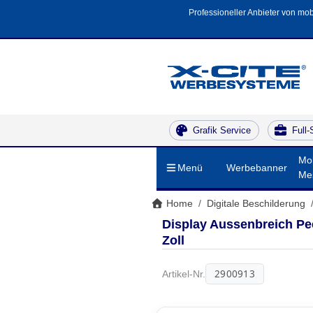
Professioneller Anbieter von mob
Grafik Service
Full-
Mob
Menü
Werbebanner
Me
Home
Digitale Beschilderung
Display Aussenbreich Pe
Zoll
2900913
Artikel-Nr.