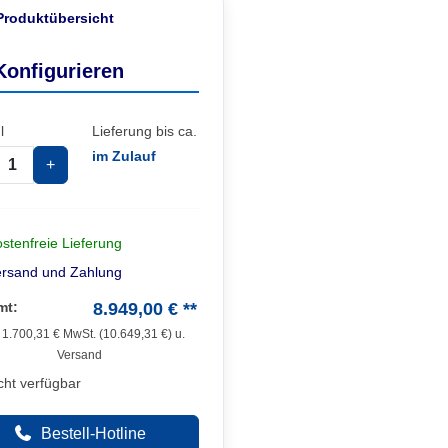
Produktübersicht
Konfigurieren
l
Lieferung bis ca.
im Zulauf
+
stenfreie Lieferung
ersand und Zahlung
mt:
8.949,00 € **
.
1.700,31
€ MwSt. (
10.649,31
€) u.
Versand
cht verfügbar
Bestell-Hotline