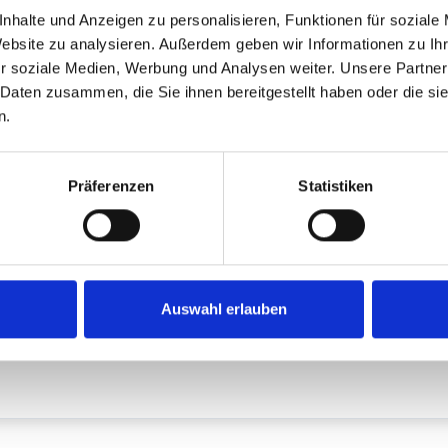
nhalte und Anzeigen zu personalisieren, Funktionen für soziale
Website zu analysieren. Außerdem geben wir Informationen zu I
ch
Lieferzeit
r soziale Medien, Werbung und Analysen weiter. Unsere Partner
 Daten zusammen, die Sie ihnen bereitgestellt haben oder die s
Artikel im Zulauf
n.
Präferenzen
Statistiken
AV Xtreme? Outdoor Display 55 Zoll | 75.1 x 128cm | X-CITE® We
1
Auswahl erlauben
8.949,00 € **