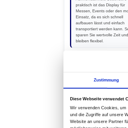
praktisch ist das Display für
Messen, Events oder den mo
Einsatz, da es sich schnell
aufbauen lässt und einfach
transportiert werden kann. S
sparen Sie wertvolle Zeit un
bleiben flexibel.
Technische Daten
Aufbaumaß:
615 x 1800 x 
Zustimmung
(BxHxT)
Packmaß:
650 x 1650 x 80
(BxHxT)
Diese Webseite verwendet 
Gewicht inkl. Grafik:
4.89 k
Wir verwenden Cookies, um I
Farbe:
silber
und die Zugriffe auf unsere 
Website an unsere Partner fü