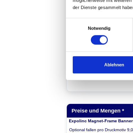
möglicherweise mit weiteren
Anwendungsberei
der Dienste gesammelt habe
Nutzen Sie die
Expolinc Ma
Einwilligungsauswahl
Frame
Banner freistehend, al
Notwendig
oder doppelseitigen Werbetr
für alle möglichen Werbeauftr
Einsetzbar als Leitsystem,
Stockwerksanzeiger,
Messerückwand, Raumteiler,
Ablehnen
Schauraum oder Messe. Dis
für Promotions, Events usw
Preise und Mengen *
Expolinc Magnet-Frame Banner 
Optional fallen pro Druckmotiv 9,