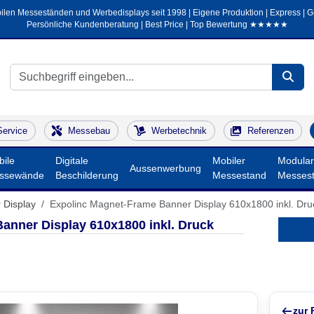
ilen Messeständen und Werbedisplays seit 1998 | Eigene Produktion | Express | Gra
Persönliche Kundenberatung | Best Price | Top Bewertung ★★★★★
Service
Messebau
Werbetechnik
Referenzen
ile
Digitale
Mobiler
Modular
Aussenwerbung
ssewände
Beschilderung
Messestand
Messes
 Display
Expolinc Magnet-Frame Banner Display 610x1800 inkl. Dru
anner Display 610x1800 inkl. Druck
zur 