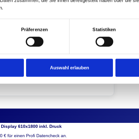
 Daten zusammen, die Sie ihnen bereitgestellt haben oder die s
ch
Lieferzeit
n.
gnet-
Lieferzeit ab Druckfreigabe:
7
s ein-
Werktage
Präferenzen
Statistiken
äger
Express-Produktion sowie Express-
itte.
Versand gegen Aufpreis möglich
(Preise und Zeiten ersichtlich im
Warenkorb)
Auswahl erlauben
play
Display 610x1800 inkl. Druck
00 € für einen Profi Datencheck an.