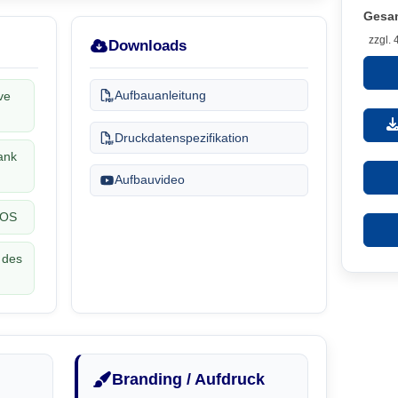
Gesa
zzgl.
Downloads
Aufbauanleitung
ve
Druckdatenspezifikation
ank
Aufbauvideo
POS
 des
Branding / Aufdruck