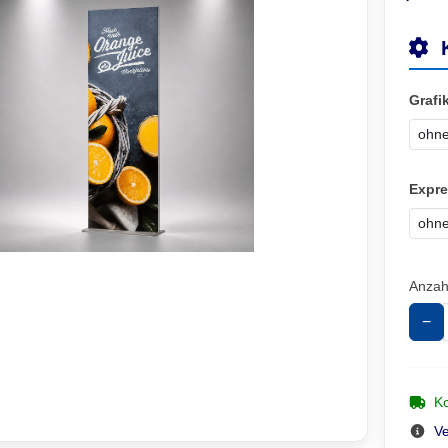
Grafi
Expre
Anzah
−
Ko
V