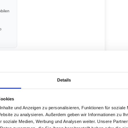
bilen
o
d
Grafik und Design
260 mm
Gerne übernimmt unsere
Details
Grafikabteilung die Gestaltung
 mm
Ihres Magnet-Banners. Die Kosten
dafür können Sie in der
Cookies
g
Konfiguration des Produktes
nhalte und Anzeigen zu personalisieren, Funktionen für soziale
einsehen.
[Mehr].
Website zu analysieren. Außerdem geben wir Informationen zu I
r soziale Medien, Werbung und Analysen weiter. Unsere Partner