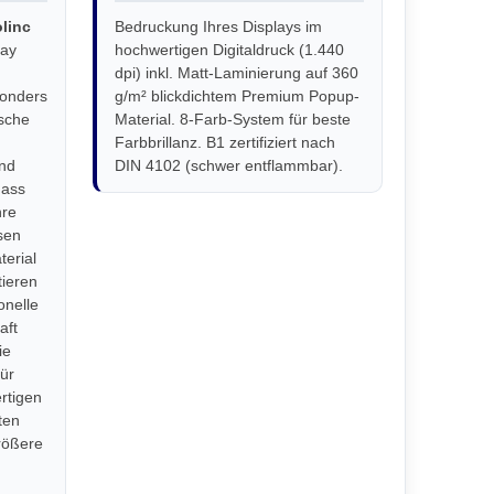
linc
Bedruckung Ihres Displays im
lay
hochwertigen Digitaldruck (1.440
dpi) inkl. Matt-Laminierung auf 360
sonders
g/m² blickdichtem Premium Popup-
ische
Material. 8-Farb-System für beste
Farbbrillanz. B1 zertifiziert nach
und
DIN 4102 (schwer entflammbar).
dass
hre
sen
erial
tieren
onelle
aft
ie
ür
rtigen
ten
rößere