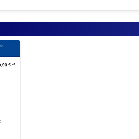
me
,90 € **
c