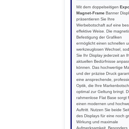
Mit dem doppelseitigen
Expo
Magnet-Frame
Banner Disp
präsentieren Sie Ihre
Werbebotschaft auf eine be
effektive Weise. Die magnet
Befestigung der Grafiken
ermöglicht einen schnellen 
werkzeuglosen Wechsel, so
Sie Ihr Display jederzeit an I
aktuellen Bedürfnisse anpas
können. Das hochwertige Mat
und der präzise Druck garan
eine ansprechende, professi
Optik, die Ihre Markenbotsch
optimal zur Geltung bringt. D
rahmenlose Flat Base sorgt f
einen modernen und hochwe
Auftritt. Nutzen Sie beide Sei
des Displays für eine noch g
Wirkung und maximale
Aufmerksamkeit. Besonders