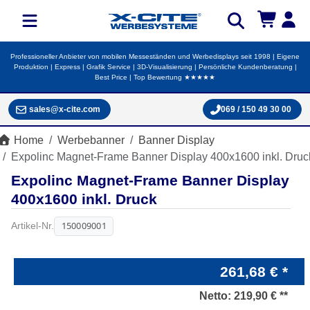
Professioneller Anbieter von mobilen Messeständen und Werbedisplays seit 1998 | Eigene
Produktion | Express | Grafik Service | 3D-Visualisierung | Persönliche Kundenberatung |
Best Price | Top Bewertung ★★★★★
sales@x-cite.com
069 / 150 49 30 00
Home
Werbebanner
Banner Display
Expolinc Magnet-Frame Banner Display 400x1600 inkl. Druc
Expolinc Magnet-Frame Banner Display
400x1600 inkl. Druck
150009001
Artikel-Nr.
261,68 € *
Netto:
219,90 € **