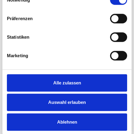
Digitaldruck (1.440 dpi) inkl. Matt-Laminierung auf
360 g/m² blickdichtem Premium Popup-Material.
8-Farb-System für beste Farbbrillanz. B1
Präferenzen
zertifiziert nach DIN 4102 (schwer entflammbar).
Statistiken
Technische Daten
Marketing
Aufbaumaß:
405 x 1600 x 260 mm (BxHxT)
Packmaß:
450 x 1650 x 80 mm (BxHxT)
Gewicht inkl. Grafik:
3.84 kg
Alle zulassen
Farbe:
silber
Auswahl erlauben
Grafik und Design
Gerne übernimmt unsere Grafikabteilung die
Ablehnen
Gestaltung Ihres Magnet-Banners. Die Kosten