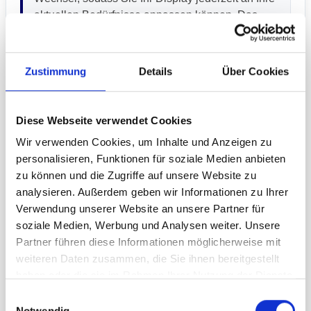
aktuellen Bedürfnisse anpassen können. Das
hochwertige Material und der präzise Druck
garantieren eine ansprechende, professionelle
Optik, die Ihre Markenbotschaft optimal zur
Zustimmung
Details
Über Cookies
Geltung bringt. Die rahmenlose Flat Base sorgt
für einen modernen und hochwertigen Auftritt.
Nutzen Sie beide Seiten des Displays für eine
Diese Webseite verwendet Cookies
noch größere Wirkung und maximale
Wir verwenden Cookies, um Inhalte und Anzeigen zu
Aufmerksamkeit. Besonders praktisch ist das
personalisieren, Funktionen für soziale Medien anbieten
Display für Messen, Events oder den mobilen
zu können und die Zugriffe auf unsere Website zu
Einsatz, da es sich schnell aufbauen lässt und
analysieren. Außerdem geben wir Informationen zu Ihrer
einfach transportiert werden kann. So sparen Sie
Verwendung unserer Website an unsere Partner für
wertvolle Zeit und bleiben flexibel.
soziale Medien, Werbung und Analysen weiter. Unsere
Partner führen diese Informationen möglicherweise mit
weiteren Daten zusammen, die Sie ihnen bereitgestellt
Branding / Aufdruck
haben oder die sie im Rahmen Ihrer Nutzung der Dienste
gesammelt haben.
Bedruckung Ihres Displays im hochwertigen
Einwilligungsauswahl
Notwendig